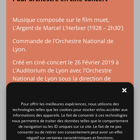
Musique composée sur le film muet,
L’Argent de Marcel L’Herbier (1928 – 2h30′)
Commande de l’Orchestre National de
Lyon.
Créé en ciné-concert le 26 Février 2019 à
L’Auditorium de Lyon avec l’Orchestre
National de Lyon sous la direction de
Timothy Brock.
Film restauré par Lobster Films en
Pour offrir les meilleures expériences, nous utilisons des
collaboration avec le Centre National du
technologies telles que les cookies pour stocker et/ou accéder aux
Cinéma et de l’Image Animée (CNC).
informations des appareils. Le fait de consentir à ces technologies
nous permettra de traiter des données telles que le comportement
de navigation ou les ID uniques sur ce site. Le fait de ne pas
Éditions Musicales Artchipel
consentir ou de retirer son consentement peut avoir un effet
négatif sur certaines caractéristiques et fonctions.